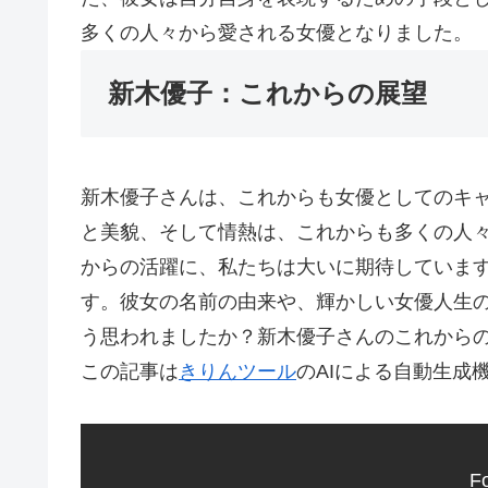
多くの人々から愛される女優となりました。
新木優子：これからの展望
新木優子さんは、これからも女優としてのキ
と美貌、そして情熱は、これからも多くの人
からの活躍に、私たちは大いに期待しています
す。彼女の名前の由来や、輝かしい女優人生
う思われましたか？新木優子さんのこれから
この記事は
きりんツール
のAIによる自動生成
Fo