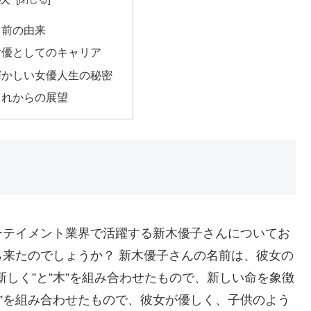
名前の由来
女優としてのキャリア
輝かしい女優人生の秘密
これからの展望
ーテイメント業界で活躍する新木優子さんについてお
来たのでしょうか？ 新木優子さんの名前は、彼女の
しく”と”木”を組み合わせたもので、新しい命を象徴
子供”を組み合わせたもので、彼女が優しく、子供のよう