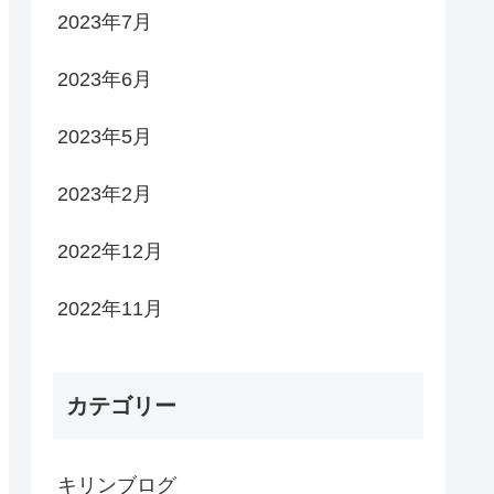
2023年7月
2023年6月
2023年5月
2023年2月
2022年12月
2022年11月
カテゴリー
キリンブログ