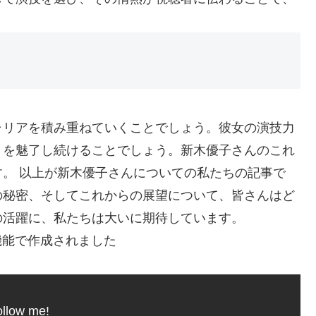
ャリアを積み重ねていくことでしょう。彼女の演技力
々を魅了し続けることでしょう。新木優子さんのこれ
。 以上が新木優子さんについての私たちの記事で
の秘密、そしてこれからの展望について、皆さんはど
の活躍に、私たちは大いに期待しています。
機能で作成されました
llow me!