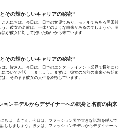
来とその輝かしいキャリアの秘密”
、こんにちは。今日は、日本の女優であり、モデルでもある岡田紗
ょう。彼女の名前は、一体どのような由来があるのでしょうか。岡
親が彼女に対して抱いた願いから来ています...
来とその輝かしいキャリアの秘密”
ちは、皆さん。今日は、日本のエンターテイメント業界で長年にわ
んについてお話ししましょう。まずは、彼女の名前の由来から始め
は、そのまま彼女の人生を象徴しています。...
ッションモデルからデザイナーへの転身と名前の由来
こんにちは、皆さん。今日は、ファッション界で大きな話題を呼んで
てお話ししましょう。彼女は、ファッションモデルからデザイナーへ