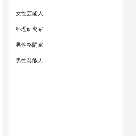
女性芸能人
料理研究家
男性格闘家
男性芸能人