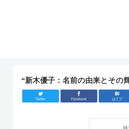
“新木優子：名前の由来とその
Twitter
Facebook
はてブ
目