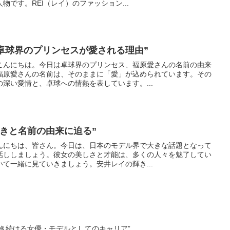
です。REI（レイ）のファッション...
 卓球界のプリンセスが愛される理由”
こんにちは。今日は卓球界のプリンセス、福原愛さんの名前の由来
福原愛さんの名前は、そのままに「愛」が込められています。その
深い愛情と、卓球への情熱を表しています。...
きと名前の由来に迫る”
んにちは、皆さん。今日は、日本のモデル界で大きな話題となって
話ししましょう。彼女の美しさと才能は、多くの人々を魅了してい
て一緒に見ていきましょう。安井レイの輝き...
き続ける女優・モデルとしてのキャリア”