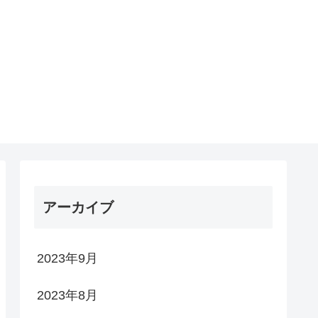
アーカイブ
2023年9月
2023年8月