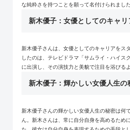
な純粋さを持つことを願って名付けられまし
新木優子：女優としてのキャリ
新木優子さんは、女優としてのキャリアをスタ
したのは、テレビドラマ「サムライ・ハイス
に出演し、その演技力と美貌で注目を浴びる
新木優子：輝かしい女優人生の
新木優子さんの輝かしい女優人生の秘密は何
ん。新木さんは、常に自分自身を高めるため
た、彼女は自分自身を表現するための手段と