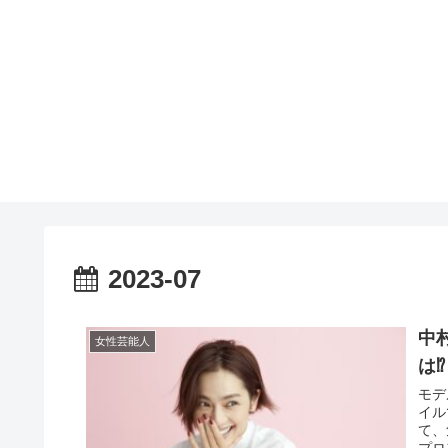
2023-07
中
女性芸能人
は⁉
モデ
イル
て、
プロ