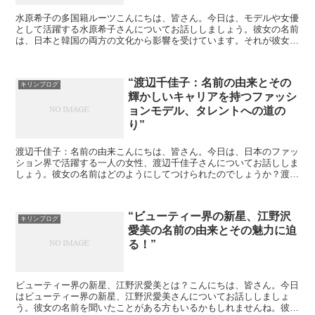
水原希子の多国籍ルーツこんにちは、皆さん。今日は、モデルや女優
として活躍する水原希子さんについてお話ししましょう。彼女の名前
は、日本と韓国の両方の文化から影響を受けています。それが彼女の
魅力の一部を形成していると言えるでしょう。水原希子の名...
“渡辺千佳子：名前の由来とその
キリンブログ
輝かしいキャリアを持つファッシ
ョンモデル、タレントへの道の
り”
渡辺千佳子：名前の由来こんにちは、皆さん。今日は、日本のファッ
ション界で活躍する一人の女性、渡辺千佳子さんについてお話ししま
しょう。彼女の名前はどのようにしてつけられたのでしょうか？渡辺
千佳子という名前は、彼女の両親が彼女に対して抱いた願い...
“ビューティー界の新星、江野沢
キリンブログ
愛美の名前の由来とその魅力に迫
る！”
ビューティー界の新星、江野沢愛美とは？こんにちは、皆さん。今日
はビューティー界の新星、江野沢愛美さんについてお話ししましょ
う。彼女の名前を聞いたことがある方もいるかもしれませんね。彼女